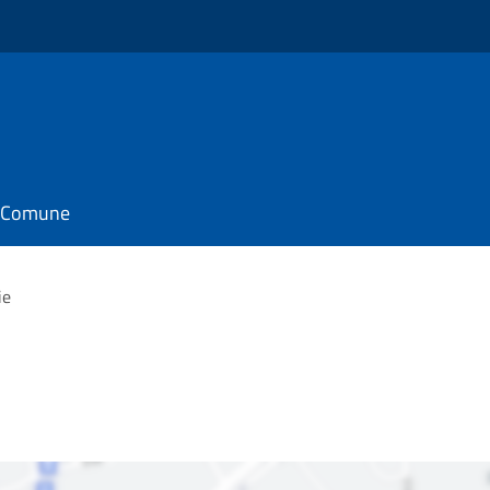
il Comune
ie