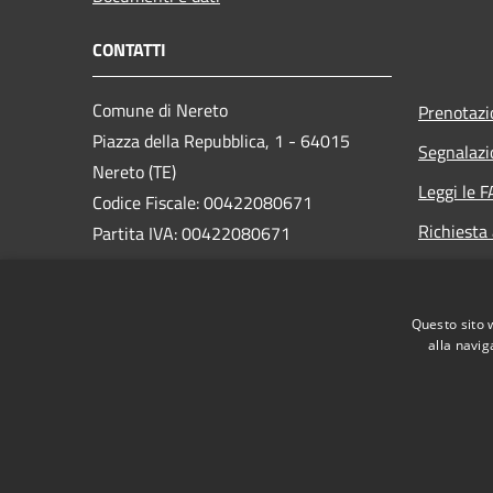
CONTATTI
Comune di Nereto
Prenotaz
Piazza della Repubblica, 1 - 64015
Segnalazi
Nereto (TE)
Leggi le 
Codice Fiscale: 00422080671
Richiesta
Partita IVA: 00422080671
PEC:
protocollo@pec.comune.nereto.te.it
Questo sito 
Centralino Unico: +39 0861 806920
alla navig
RSS
Accessibilità
Privacy
Cookie
Mappa de