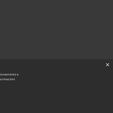
×
nzionamento e
nformazioni
Municipium
Accesso redazione
di Nereto • Powered by
•