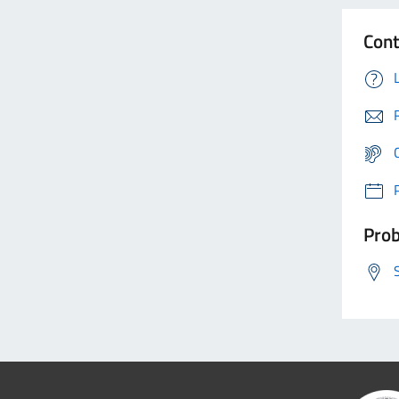
Cont
Prob