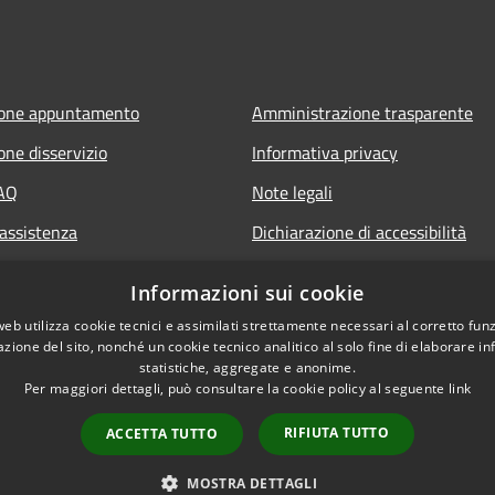
ione appuntamento
Amministrazione trasparente
one disservizio
Informativa privacy
FAQ
Note legali
 assistenza
Dichiarazione di accessibilità
Informazioni sui cookie
web utilizza cookie tecnici e assimilati strettamente necessari al corretto fu
azione del sito, nonché un cookie tecnico analitico al solo fine di elaborare i
statistiche, aggregate e anonime.
Per maggiori dettagli, può consultare la cookie policy al seguente
link
RIFIUTA TUTTO
ACCETTA TUTTO
l sito
Copyright © 2026 • Comune 
MOSTRA DETTAGLI