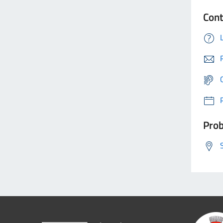
Cont
Prob