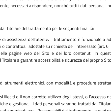
ttente, necessari a rispondere, nonché tutti i dati personali i
dal Titolare del trattamento per le seguenti finalità:
e di assistenza dell’utente. Il trattamento è funzionale a a
o contrattuali adottate su richiesta dell’Interessato (art. 6, 
elle pagine web del Sito e dei loro contenuti. In quest
tolare a garantire accessibilità e sicurezza del proprio Sito (a
o di strumenti elettronici, con modalità e procedure stret
 usi illeciti o il non corretto utilizzo degli stessi, o l’access
che e gestionali. I dati personali saranno trattati dal Titol
ente nominati quali Responsabili del trattamento. In ogni mo