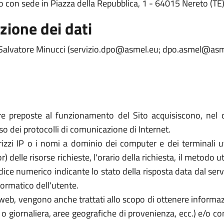
o con sede in Piazza della Repubblica, 1 - 64015 Nereto (TE)
zione dei dati
g. Salvatore Minucci (servizio.dpo@asmel.eu; dpo.asmel@asm
re preposte al funzionamento del Sito acquisiscono, nel c
uso dei protocolli di comunicazione di Internet.
rizzi IP o i nomi a dominio dei computer e dei terminali util
elle risorse richieste, l'orario della richiesta, il metodo util
dice numerico indicante lo stato della risposta data dal server
formatico dell'utente.
zi web, vengono anche trattati allo scopo di ottenere informazi
a o giornaliera, aree geografiche di provenienza, ecc.) e/o c