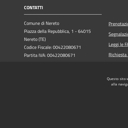
CONTATTI
Comune di Nereto
Prenotaz
Piazza della Repubblica, 1 - 64015
Segnalazi
Nereto (TE)
Leggi le 
Codice Fiscale: 00422080671
Richiesta
Partita IVA: 00422080671
PEC:
protocollo@pec.comune.nereto.te.it
Questo sito 
Centralino Unico: +39 0861 806920
alla navig
RSS
Accessibilità
Privacy
Cookie
Mappa de