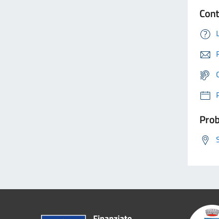
Cont
Prob