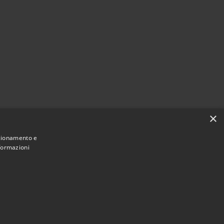
×
nzionamento e
nformazioni
Municipium
Accesso redazione
di Nereto • Powered by
•