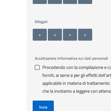
Allegati
Allegato 1
Allegato 2
Allegato 3
Allegato 4
+ Carica allegato 1
+ Carica allegato 2
+ Carica allegato 3
+ Carica allegato 4
+
+
+
+
Accettazione informativa sui dati personali
Procedendo con la compilazione e con
forniti, ai sensi e per gli effetti de
applicabile in materia di trattamento de
che la invitiamo a leggere con attenz
Invia