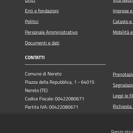
Enti e fondazioni
Imprese 
Politici
Catasto e
Personale Amministrativo
Mobilità e
Documenti e dati
CONTATTI
Comune di Nereto
Prenotaz
Piazza della Repubblica, 1 - 64015
Segnalazi
Nereto (TE)
Leggi le 
Codice Fiscale: 00422080671
Richiesta
Partita IVA: 00422080671
PEC:
protocollo@pec.comune.nereto.te.it
Questo sito 