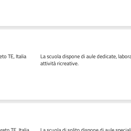
to TE, Italia
La scuola dispone di aule dedicate, labora
attività ricreative.
eto TE, Italia
La scuola di solito dispone di aule special