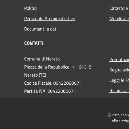
Politici
Catasto e
Personale Amministrativo
Mobilità e
Documenti e dati
CONTATTI
Comune di Nereto
Prenotaz
Piazza della Repubblica, 1 - 64015
Segnalazi
Nereto (TE)
Leggi le 
Codice Fiscale: 00422080671
Richiesta
Partita IVA: 00422080671
PEC:
protocollo@pec.comune.nereto.te.it
Questo sito 
Centralino Unico: +39 0861 806920
alla navig