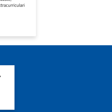
xtracurriculari
?