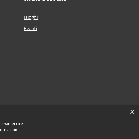
Luoghi
Eventi
×
nzionamento e
nformazioni