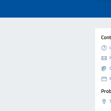
Cont
Prob