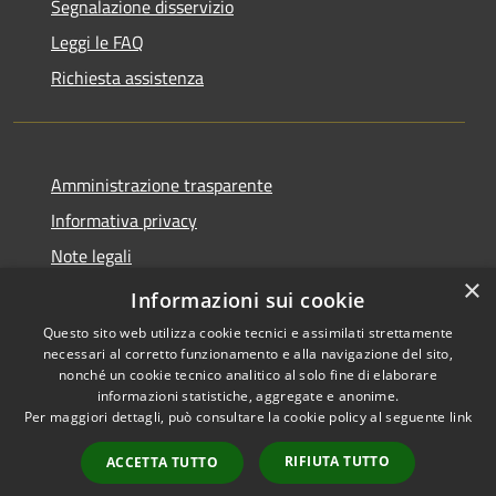
Segnalazione disservizio
Leggi le FAQ
Richiesta assistenza
Amministrazione trasparente
Informativa privacy
Note legali
×
Dichiarazione di accessibilità
Informazioni sui cookie
Questo sito web utilizza cookie tecnici e assimilati strettamente
necessari al corretto funzionamento e alla navigazione del sito,
nonché un cookie tecnico analitico al solo fine di elaborare
informazioni statistiche, aggregate e anonime.
RSS
Copyright © 2026 • Comune di
Per maggiori dettagli, può consultare la cookie policy al seguente
link
Accessibilità
Nereto • Powered by
Privacy
Municipium
Accesso
•
RIFIUTA TUTTO
ACCETTA TUTTO
Cookie
redazione