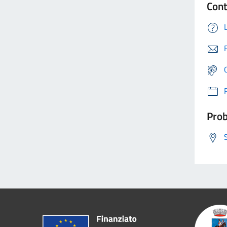
Cont
Prob