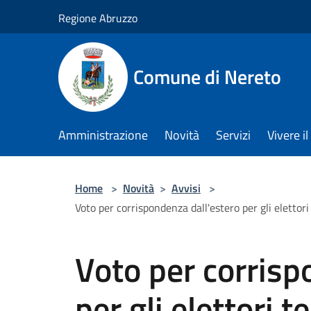
Salta al contenuto principale
Regione Abruzzo
Comune di Nereto
Amministrazione
Novità
Servizi
Vivere 
Home
>
Novità
>
Avvisi
>
Voto per corrispondenza dall'estero per gli elettor
Voto per corrisp
per gli elettori