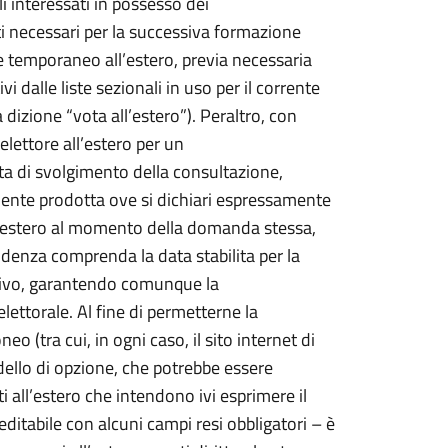
i interessati in possesso dei
ati necessari per la successiva formazione
ale temporaneo all’estero, previa necessaria
i dalle liste sezionali in uso per il corrente
dizione “vota all’estero”). Peraltro, con
lettore all’estero per un
ta di svolgimento della consultazione,
amente prodotta ove si dichiari espressamente
all’estero al momento della domanda stessa,
idenza comprenda la data stabilita per la
 attivo, garantendo comunque la
lettorale. Al fine di permetterne la
o (tra cui, in ogni caso, il sito internet di
dello di opzione, che potrebbe essere
 all’estero che intendono ivi esprimere il
itabile con alcuni campi resi obbligatori – è