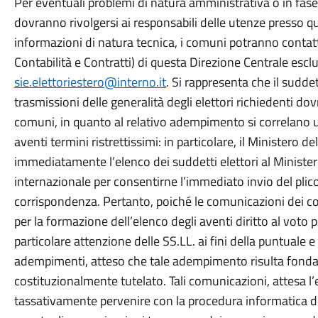
Per eventuali problemi di natura amministrativa o in fase 
dovranno rivolgersi ai responsabili delle utenze presso q
informazioni di natura tecnica, i comuni potranno contattar
Contabilità e Contratti) di questa Direzione Centrale escl
sie.elettoriestero@interno.it
. Si rappresenta che il sudd
trasmissioni delle generalità degli elettori richiedenti d
comuni, in quanto al relativo adempimento si correlano u
aventi termini ristrettissimi: in particolare, il Ministero 
immediatamente l’elenco dei suddetti elettori al Ministero
internazionale per consentirne l’immediato invio del plico 
corrispondenza. Pertanto, poiché le comunicazioni dei 
per la formazione dell’elenco degli aventi diritto al voto 
particolare attenzione delle SS.LL. ai fini della puntuale 
adempimenti, atteso che tale adempimento risulta fondame
costituzionalmente tutelato. Tali comunicazioni, attesa l
tassativamente pervenire con la procedura informatica di 