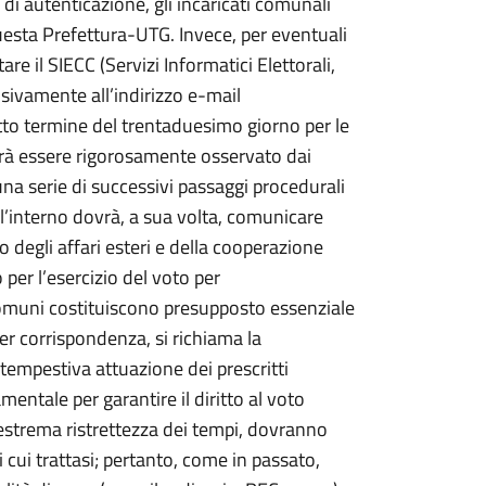
di autenticazione, gli incaricati comunali
uesta Prefettura-UTG. Invece, per eventuali
e il SIECC (Servizi Informatici Elettorali,
usivamente all’indirizzo e-mail
etto termine del trentaduesimo giorno per le
ovrà essere rigorosamente osservato dai
na serie di successivi passaggi procedurali
dell’interno dovrà, a sua volta, comunicare
 degli affari esteri e della cooperazione
per l’esercizio del voto per
comuni costituiscono presupposto essenziale
per corrispondenza, si richiama la
e tempestiva attuazione dei prescritti
ntale per garantire il diritto al voto
’estrema ristrettezza dei tempi, dovranno
cui trattasi; pertanto, come in passato,