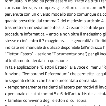
formulato in modo da poter essere utilizzato da tutti i tem
corrispondenza, ivi compresi gli elettori di cui ai commi 5 
pervenute con un diverso modello sono comunque da cons
quanto prescritto dal comma 2 del medesimo articolo 4-bi
trasmetterà immediatamente alla Direzione centrale per i 
procedura informatica – entro e non oltre il medesimo gi
stesse e cioè entro il 7 maggio p.v. – le generalità e l’indi
indicate nel manuale di utilizzo disponibile (all’indirizzo h
“Elettori Estero” - sezione “Documentazione”) per gli inca
al trattamento dei dati in questione.
In tale applicazione “Elettori Estero”, alla voce di menu “
funzione “Temporanei Referendum” che permette l’acquisiz
ai seguenti elettori che hanno presentato domanda:
• temporaneamente residenti all’estero per motivi di lav
• personale di cui ai commi 5 e 6 dell’art. 4-bis della cita
• familiari conviventi degli elettori di cui sopra.