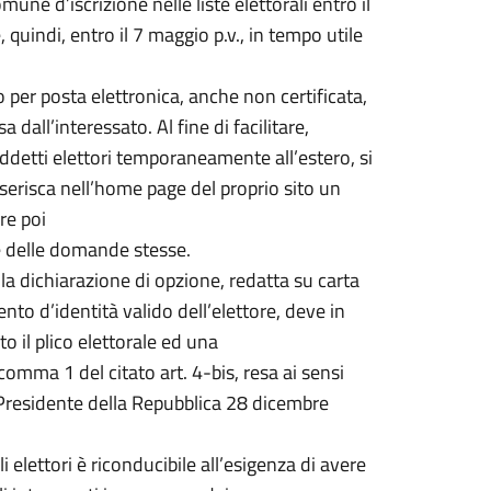
e d’iscrizione nelle liste elettorali entro il
uindi, entro il 7 maggio p.v., in tempo utile
 per posta elettronica, anche non certificata,
all’interessato. Al fine di facilitare,
ddetti elettori temporaneamente all’estero, si
nserisca nell’home page del proprio sito un
re poi
ne delle domande stesse.
 la dichiarazione di opzione, redatta su carta
to d’identità valido dell’elettore, deve in
o il plico elettorale ed una
 comma 1 del citato art. 4-bis, resa ai sensi
el Presidente della Repubblica 28 dicembre
 elettori è riconducibile all’esigenza di avere