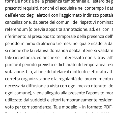
formale notizia della presenza temporanea all’estero degl
prescritti requisiti, nonché di acquisire nel contempo i d
dell’elenco degli elettori con l’aggiornato indirizzo post
cancellazione, da parte dei comuni, dei rispettivi nominativ
referendum (o previa apposita annotazione: ad. es. con la 
riferimento al presupposto temporale della presenza dell’e
periodo minimo di almeno tre mesi nel quale ricade la da
si ritiene che la relativa domanda debba ritenersi valid
tale circostanza, ed anche se l’interessato non si trovi 
purché il periodo previsto e dichiarato di temporanea res
votazione. Ciò, al fine di tutelare il diritto di elettorato
corretta organizzazione e la regolarità del procedimento e
necessaria diffusione a vista con ogni mezzo ritenuto idone
ogni comune), viene allegato alla presente l’apposito mo
utilizzato dai suddetti elettori temporaneamente residenti
voto per corrispondenza. Tale modello – in formato PDF ed