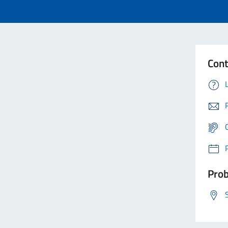
Cont
Prob