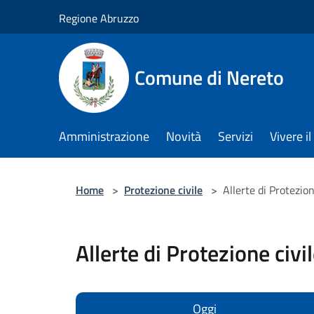
Salta al contenuto principale
Regione Abruzzo
Comune di Nereto
Amministrazione
Novità
Servizi
Vivere 
Home
>
Protezione civile
>
Allerte di Protezion
Allerte di Protezione civi
Oggi