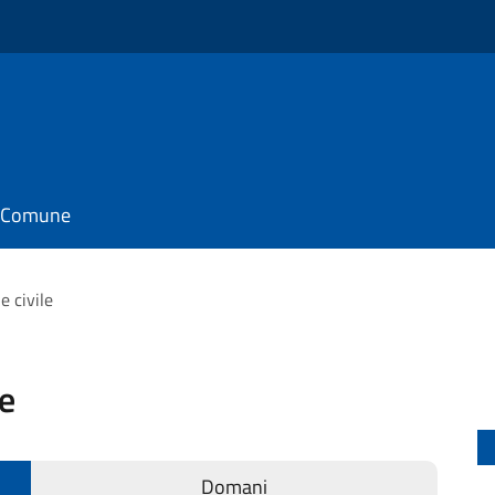
il Comune
e civile
le
Domani