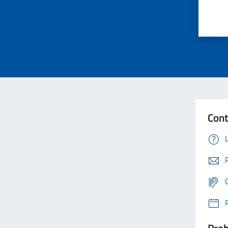
Cont
Prob