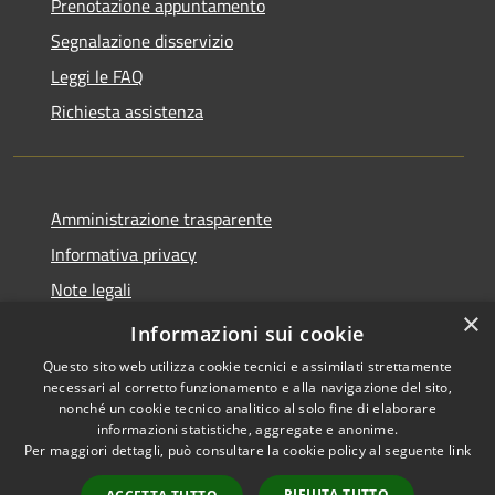
Prenotazione appuntamento
Segnalazione disservizio
Leggi le FAQ
Richiesta assistenza
Amministrazione trasparente
Informativa privacy
Note legali
×
Dichiarazione di accessibilità
Informazioni sui cookie
Questo sito web utilizza cookie tecnici e assimilati strettamente
necessari al corretto funzionamento e alla navigazione del sito,
nonché un cookie tecnico analitico al solo fine di elaborare
informazioni statistiche, aggregate e anonime.
RSS
Copyright © 2026 • Comune di
Per maggiori dettagli, può consultare la cookie policy al seguente
link
Accessibilità
Nereto • Powered by
Privacy
Municipium
Accesso
•
RIFIUTA TUTTO