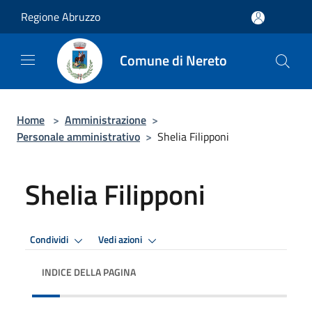
Salta al contenuto principale
Regione Abruzzo
Comune di Nereto
Home
>
Amministrazione
>
Personale amministrativo
>
Shelia Filipponi
Shelia Filipponi
Condividi
Vedi azioni
INDICE DELLA PAGINA