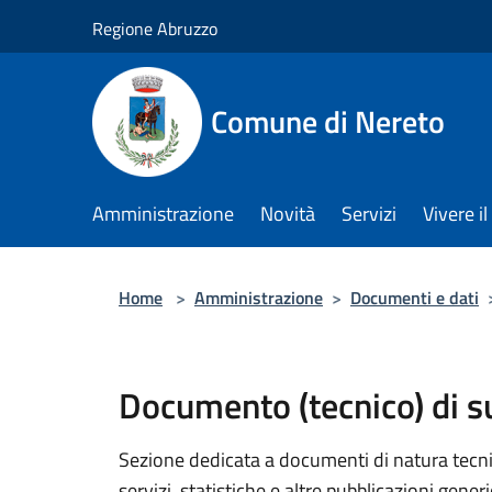
Salta al contenuto principale
Regione Abruzzo
Comune di Nereto
Amministrazione
Novità
Servizi
Vivere 
Home
>
Amministrazione
>
Documenti e dati
Documento (tecnico) di 
Sezione dedicata a documenti di natura tecnica
servizi, statistiche e altre pubblicazioni gener