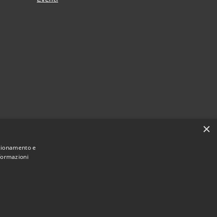
×
nzionamento e
nformazioni
Municipium
Accesso redazione
di Nereto • Powered by
•