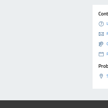
Cont
Prob