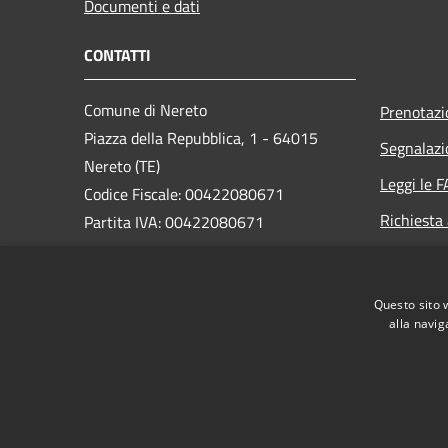
Documenti e dati
CONTATTI
Comune di Nereto
Prenotaz
Piazza della Repubblica, 1 - 64015
Segnalazi
Nereto (TE)
Leggi le 
Codice Fiscale: 00422080671
Richiesta
Partita IVA: 00422080671
PEC:
protocollo@pec.comune.nereto.te.it
Questo sito 
Centralino Unico: +39 0861 806920
alla navig
RSS
Accessibilità
Privacy
Cookie
Mappa de