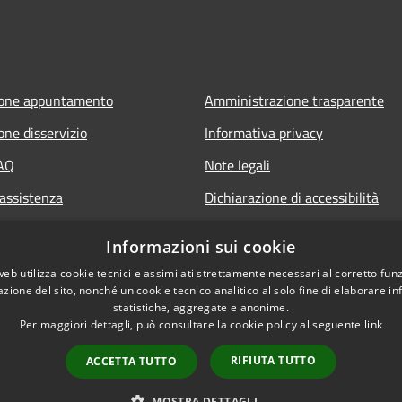
ione appuntamento
Amministrazione trasparente
one disservizio
Informativa privacy
FAQ
Note legali
 assistenza
Dichiarazione di accessibilità
Informazioni sui cookie
web utilizza cookie tecnici e assimilati strettamente necessari al corretto fu
azione del sito, nonché un cookie tecnico analitico al solo fine di elaborare i
statistiche, aggregate e anonime.
Per maggiori dettagli, può consultare la cookie policy al seguente
link
RIFIUTA TUTTO
ACCETTA TUTTO
l sito
Copyright © 2026 • Comune 
MOSTRA DETTAGLI