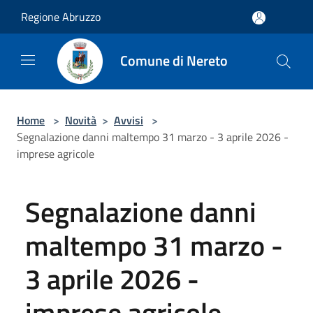
Salta al contenuto principale
Regione Abruzzo
Comune di Nereto
Home
>
Novità
>
Avvisi
>
Segnalazione danni maltempo 31 marzo - 3 aprile 2026 -
imprese agricole
Segnalazione danni
maltempo 31 marzo -
3 aprile 2026 -
imprese agricole