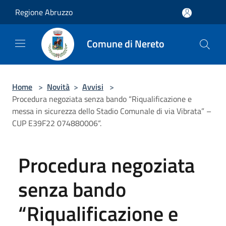
Salta al contenuto principale
Regione Abruzzo
Comune di Nereto
Home
>
Novità
>
Avvisi
>
Procedura negoziata senza bando “Riqualificazione e
messa in sicurezza dello Stadio Comunale di via Vibrata” –
CUP E39F22 074880006“.
Procedura negoziata
senza bando
“Riqualificazione e