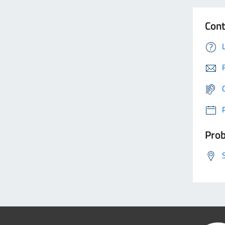
Cont
Prob