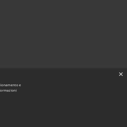
×
nzionamento e
nformazioni
Municipium
Accesso redazione
di Nereto • Powered by
•