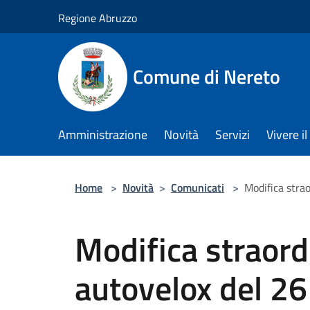
Salta al contenuto principale
Regione Abruzzo
Comune di Nereto
Amministrazione
Novità
Servizi
Vivere 
Home
>
Novità
>
Comunicati
>
Modifica strao
Modifica straord
autovelox del 26