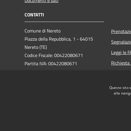
Documenti e dati
CONTATTI
Comune di Nereto
Prenotaz
Piazza della Repubblica, 1 - 64015
Segnalazi
Nereto (TE)
Leggi le 
Codice Fiscale: 00422080671
Richiesta
Partita IVA: 00422080671
PEC:
protocollo@pec.comune.nereto.te.it
Questo sito 
Centralino Unico: +39 0861 806920
alla navig
RSS
Accessibilità
Privacy
Cookie
Mappa de