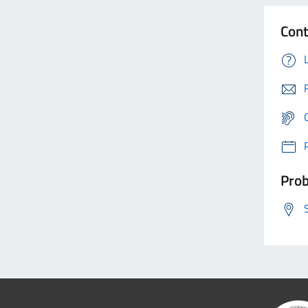
Cont
Prob