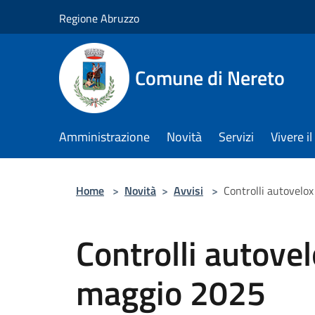
Salta al contenuto principale
Regione Abruzzo
Comune di Nereto
Amministrazione
Novità
Servizi
Vivere 
Home
>
Novità
>
Avvisi
>
Controlli autovelo
Controlli autove
maggio 2025