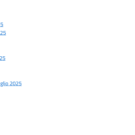
25
025
025
uglio 2025