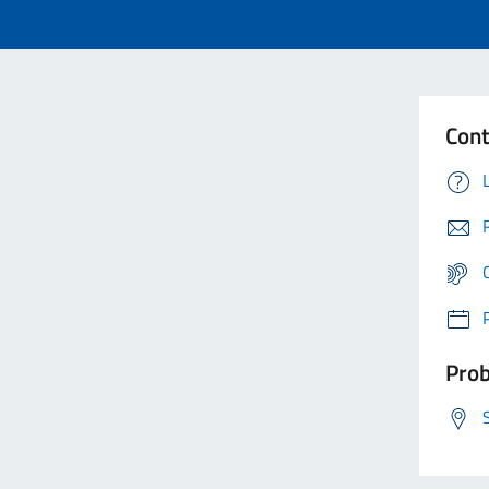
Cont
Prob