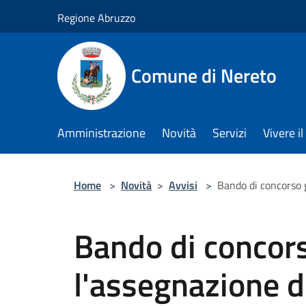
Salta al contenuto principale
Regione Abruzzo
Comune di Nereto
Amministrazione
Novità
Servizi
Vivere 
Home
>
Novità
>
Avvisi
>
Bando di concorso g
Bando di concor
l'assegnazione di