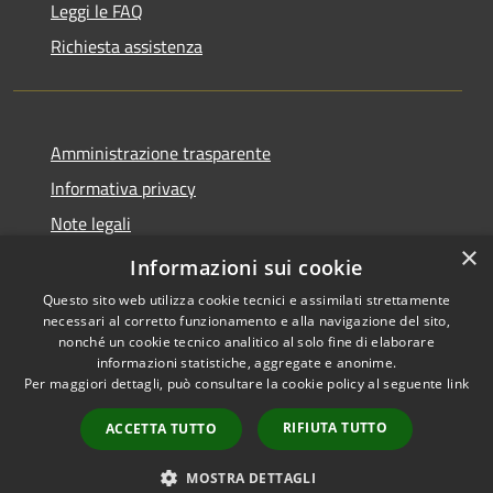
Leggi le FAQ
Richiesta assistenza
Amministrazione trasparente
Informativa privacy
Note legali
×
Dichiarazione di accessibilità
Informazioni sui cookie
Questo sito web utilizza cookie tecnici e assimilati strettamente
necessari al corretto funzionamento e alla navigazione del sito,
nonché un cookie tecnico analitico al solo fine di elaborare
informazioni statistiche, aggregate e anonime.
RSS
Copyright © 2026 • Comune di
Per maggiori dettagli, può consultare la cookie policy al seguente
link
Accessibilità
Nereto • Powered by
Privacy
Municipium
Accesso
•
RIFIUTA TUTTO
ACCETTA TUTTO
Cookie
redazione
Mappa del sito
MOSTRA DETTAGLI