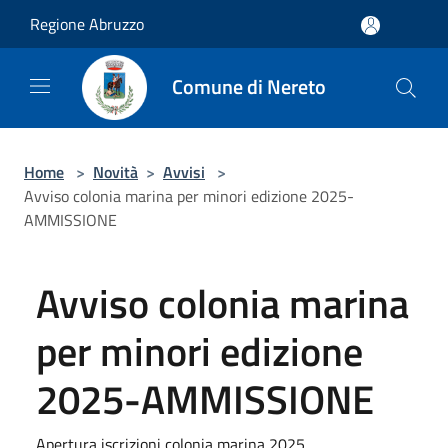
Salta al contenuto principale
Regione Abruzzo
Comune di Nereto
Home
>
Novità
>
Avvisi
>
Avviso colonia marina per minori edizione 2025-
AMMISSIONE
Avviso colonia marina
per minori edizione
2025-AMMISSIONE
Apertura iscrizioni colonia marina 2025.