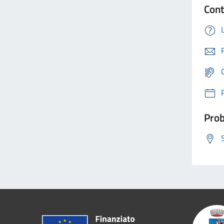
Cont
Prob