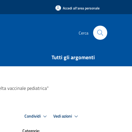
Accedi all'area personale
Cerca
Tutti gli argomenti
elta vaccinale pediatrica"
Condividi
Vedi azioni
Categorie: