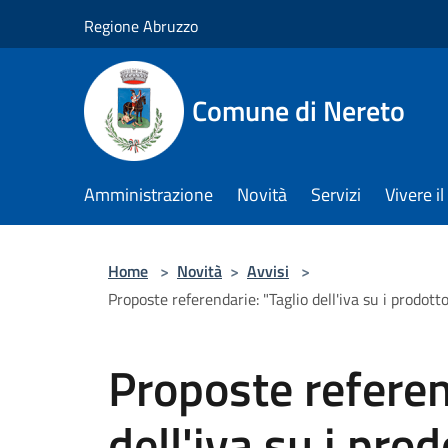
Salta al contenuto principale
Regione Abruzzo
Comune di Nereto
Amministrazione
Novità
Servizi
Vivere 
Home
>
Novità
>
Avvisi
>
Proposte referendarie: "Taglio dell'iva su i prodotto
Proposte referen
dell'iva su i prod