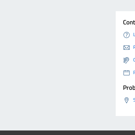
Cont
Prob