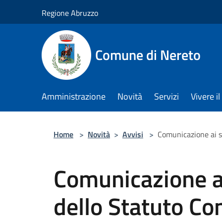
Salta al contenuto principale
Regione Abruzzo
Comune di Nereto
Amministrazione
Novità
Servizi
Vivere 
Home
>
Novità
>
Avvisi
>
Comunicazione ai s
Comunicazione ai
dello Statuto C