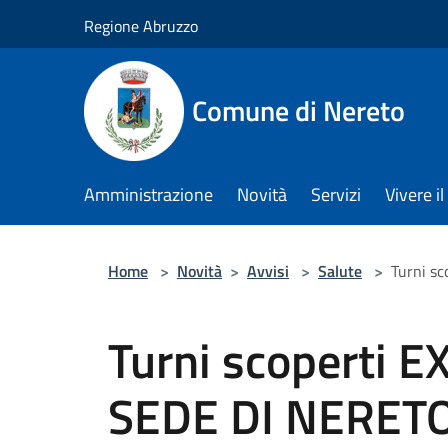
Salta al contenuto principale
Regione Abruzzo
Comune di Nereto
Amministrazione
Novità
Servizi
Vivere 
Home
>
Novità
>
Avvisi
>
Salute
>
Turni s
Turni scoperti 
SEDE DI NERET