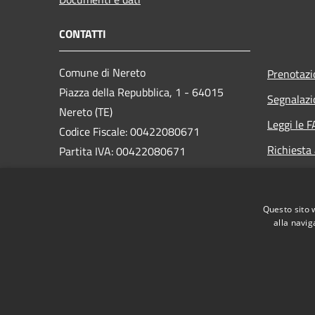
CONTATTI
Comune di Nereto
Prenotaz
Piazza della Repubblica, 1 - 64015
Segnalazi
Nereto (TE)
Leggi le 
Codice Fiscale: 00422080671
Richiesta
Partita IVA: 00422080671
PEC:
protocollo@pec.comune.nereto.te.it
Questo sito 
Centralino Unico: +39 0861 806920
alla navig
RSS
Accessibilità
Privacy
Cookie
Mappa de