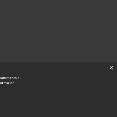
×
nzionamento e
nformazioni
Municipium
Accesso redazione
di Nereto • Powered by
•