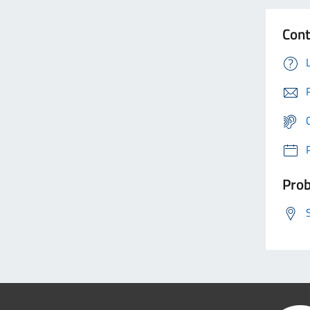
Cont
Prob