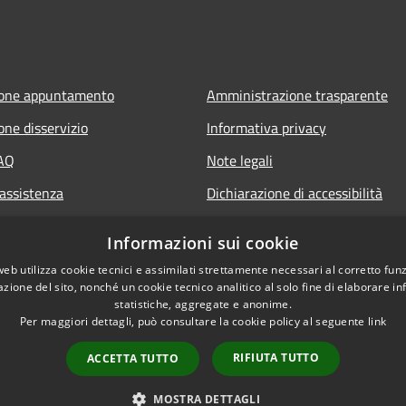
ione appuntamento
Amministrazione trasparente
one disservizio
Informativa privacy
FAQ
Note legali
 assistenza
Dichiarazione di accessibilità
Informazioni sui cookie
web utilizza cookie tecnici e assimilati strettamente necessari al corretto fu
azione del sito, nonché un cookie tecnico analitico al solo fine di elaborare i
statistiche, aggregate e anonime.
Per maggiori dettagli, può consultare la cookie policy al seguente
link
RIFIUTA TUTTO
ACCETTA TUTTO
l sito
Copyright © 2026 • Comune 
MOSTRA DETTAGLI