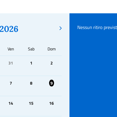
2026
Nessun ritiro previs
Ven
Sab
Dom
31
1
2
7
8
9
14
15
16